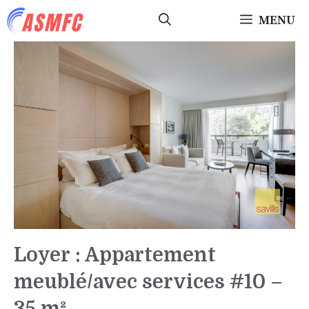
Aller
MENU
au
contenu
Loyer : Appartement
meublé/avec services #10 –
35 m²