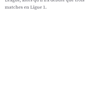
League, alors qu’il n’a débuté que trois
matches en Ligue 1.