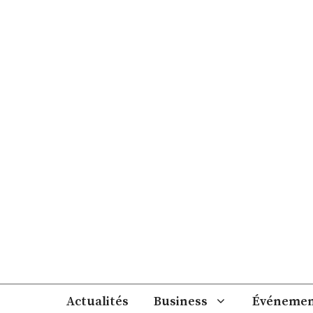
Aller
au
contenu
Actualités
Business
Événemen