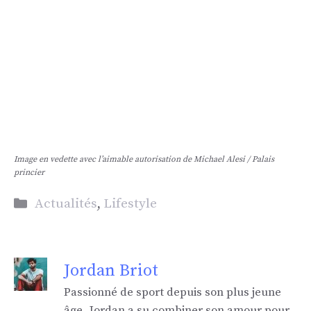
Image en vedette avec l’aimable autorisation de Michael Alesi / Palais
princier
Catégories
Actualités
,
Lifestyle
Jordan Briot
Passionné de sport depuis son plus jeune
âge, Jordan a su combiner son amour pour