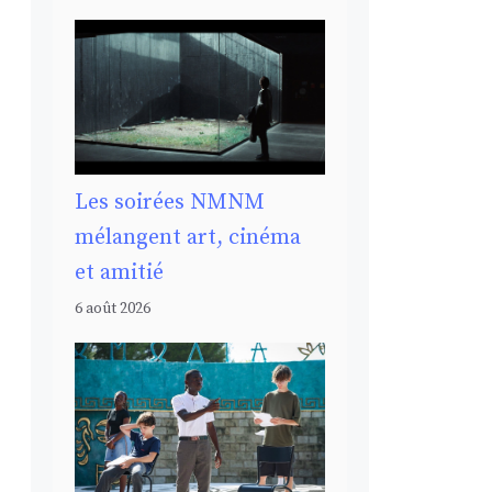
Les soirées NMNM
mélangent art, cinéma
et amitié
6 août 2026