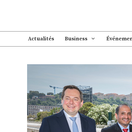
Aller
au
contenu
Actualités
Business
Événemen