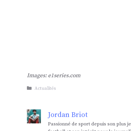
Images: e1series.com
Catégories
Actualités
Jordan Briot
Passionné de sport depuis son plus j