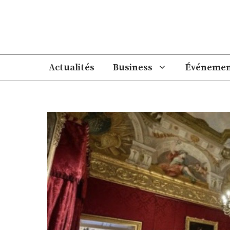
Aller
au
contenu
Actualités
Business
Événemen