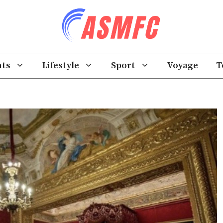
ts
Lifestyle
Sport
Voyage
T