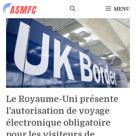
Aller
MENU
au
contenu
Le Royaume-Uni présente
l’autorisation de voyage
électronique obligatoire
pour les visiteurs de