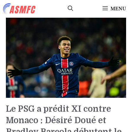
Aller
MENU
au
contenu
Le PSG a prédit XI contre
Monaco : Désiré Doué et
Bradley Barcola débutent le