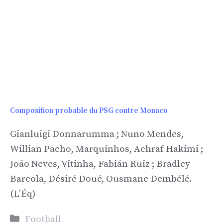
Composition probable du PSG contre Monaco
Gianluigi Donnarumma ; Nuno Mendes,
Willian Pacho, Marquinhos, Achraf Hakimi ;
João Neves, Vitinha, Fabián Ruiz ; Bradley
Barcola, Désiré Doué, Ousmane Dembélé.
(L’Éq)
Catégories
Football