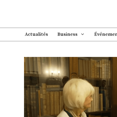
Aller
au
contenu
Actualités
Business
Événemen