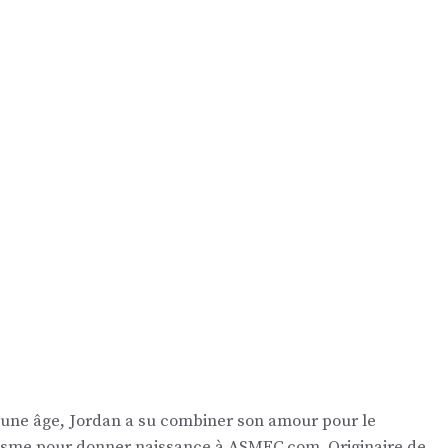
eune âge, Jordan a su combiner son amour pour le
nalisme pour donner naissance à ASMFC.com. Originaire de