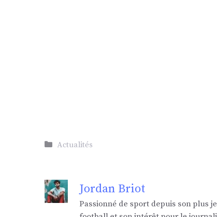
Catégories
Actualités
Jordan Briot
Passionné de sport depuis son plus j
football et son intérêt pour le jour