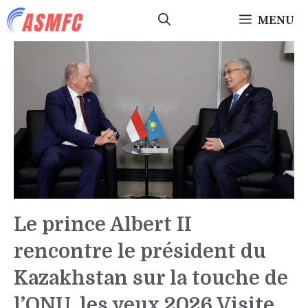
Aller
MENU
au
contenu
Le prince Albert II
rencontre le président du
Kazakhstan sur la touche de
l’ONU, les yeux 2026 Visite