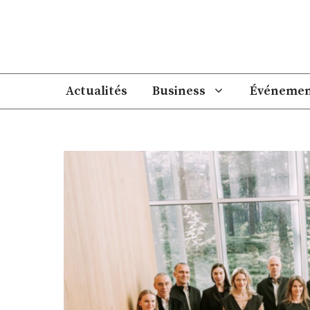
Aller
au
contenu
Actualités
Business
Événemen