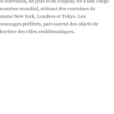
e télévision, de jeux et de cosplay. Né à San Diego
énomène mondial, attirant des centaines de
 comme New York, Londres et Tokyo. Les
rsonnages préférés, parcourent des objets de
 derrière des rôles emblématiques.