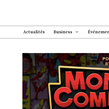
Aller
au
contenu
Actualités
Business
Événemen