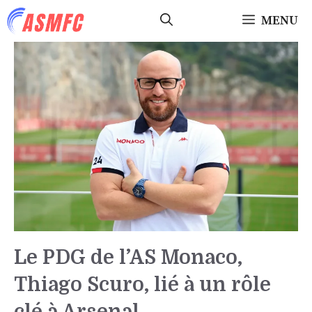
Aller
MENU
au
contenu
Le PDG de l’AS Monaco,
Thiago Scuro, lié à un rôle
clé à Arsenal