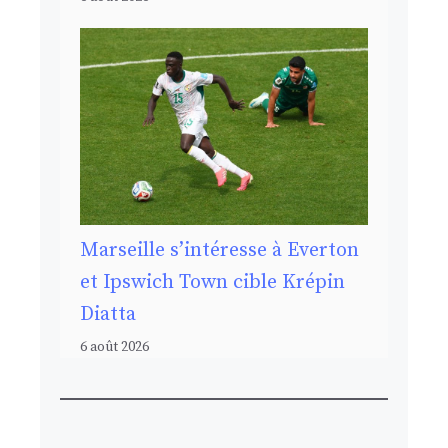
Marseille s’intéresse à Everton
et Ipswich Town cible Krépin
Diatta
6 août 2026