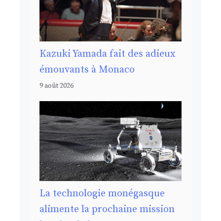
Kazuki Yamada fait des adieux
émouvants à Monaco
9 août 2026
La technologie monégasque
alimente la prochaine mission