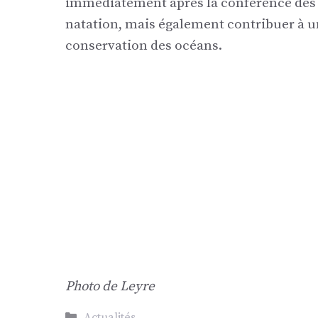
immédiatement après la conférence des 
natation, mais également contribuer à u
conservation des océans.
Photo de Leyre
Catégories
Actualités