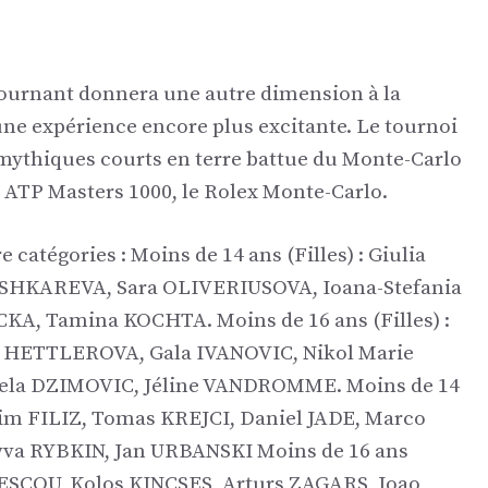
 tournant donnera une autre dimension à la
une expérience encore plus excitante. Le tournoi
 mythiques courts en terre battue du Monte-Carlo
 ATP Masters 1000, le Rolex Monte-Carlo.
re catégories : Moins de 14 ans (Filles) : Giulia
SHKAREVA, Sara OLIVERIUSOVA, Ioana-Stefania
KA, Tamina KOCHTA. Moins de 16 ans (Filles) :
e HETTLEROVA, Gala IVANOVIC, Nikol Marie
ela DZIMOVIC, Jéline VANDROMME. Moins de 14
im FILIZ, Tomas KREJCI, Daniel JADE, Marco
vva RYBKIN, Jan URBANSKI Moins de 16 ans
ESCOU, Kolos KINCSES, Arturs ZAGARS, Joao