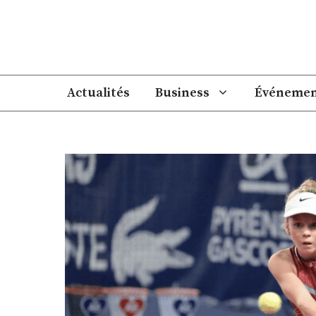
Aller
au
contenu
Actualités
Business
Événemen