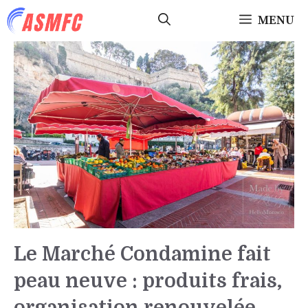
Aller
MENU
au
contenu
Le Marché Condamine fait
peau neuve : produits frais,
organisation renouvelée,