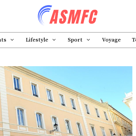
ts
Lifestyle
Sport
Voyage
T