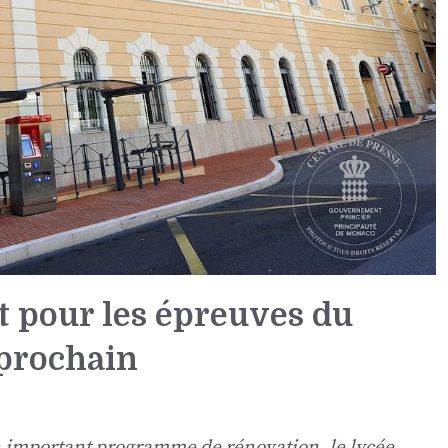
êt pour les épreuves du
 prochain
n important programme de rénovation, le lycée