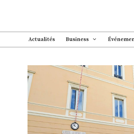
Aller
au
contenu
Actualités
Business
Événemen