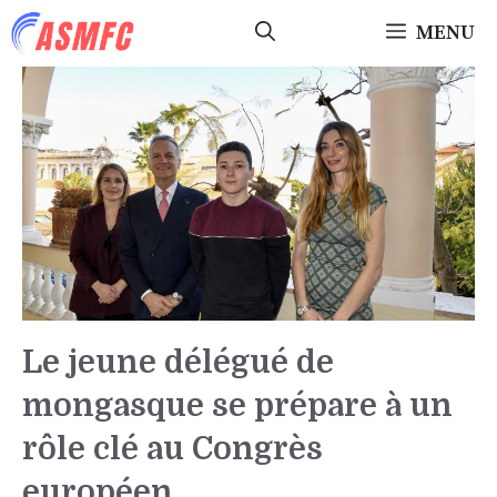
Aller
MENU
au
contenu
Le jeune délégué de
mongasque se prépare à un
rôle clé au Congrès
européen