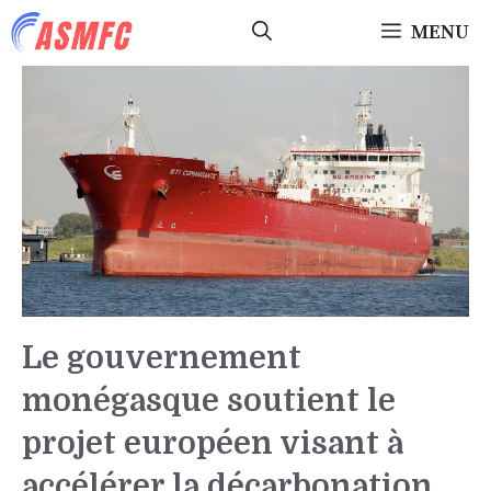
Aller
MENU
au
contenu
Le gouvernement
monégasque soutient le
projet européen visant à
accélérer la décarbonation