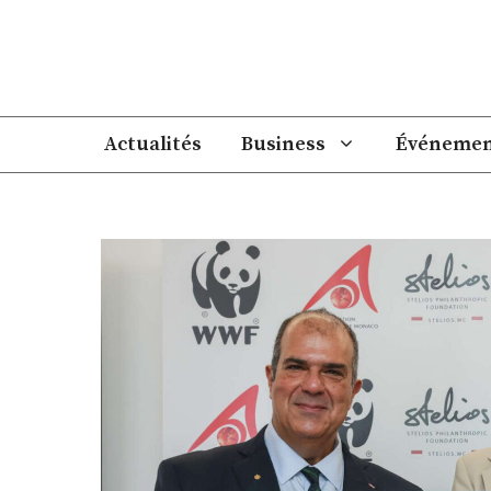
Aller
au
contenu
Actualités
Business
Événemen