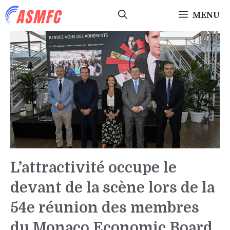
Aller
MENU
au
contenu
L’attractivité occupe le
devant de la scène lors de la
54e réunion des membres
du Monaco Economic Board