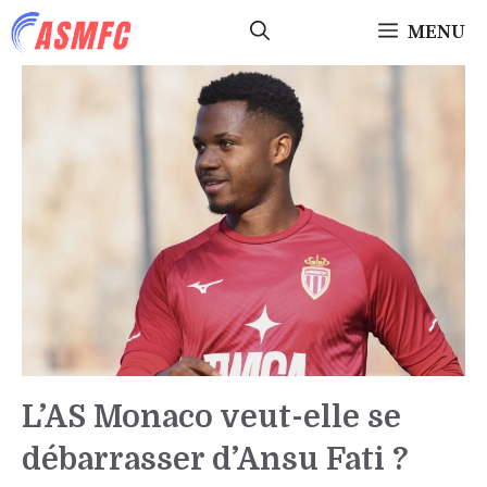
Aller
MENU
au
contenu
L’AS Monaco veut-elle se
débarrasser d’Ansu Fati ?