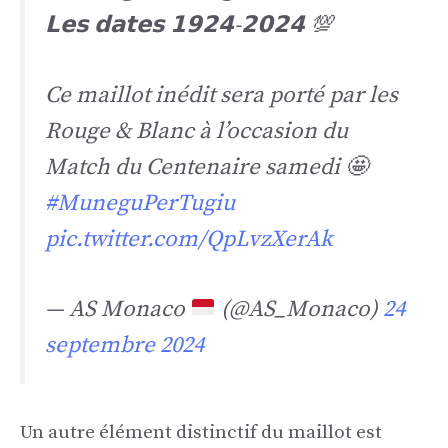
𝗟𝗲𝘀 𝗱𝗮𝘁𝗲𝘀 𝟭𝟵𝟮𝟰-𝟮𝟬𝟮𝟰 💯
Ce maillot inédit sera porté par les
Rouge & Blanc à l’occasion du
Match du Centenaire samedi 🤩
#MuneguPerTugiu
pic.twitter.com/QpLvzXerAk
— AS Monaco
(@AS_Monaco)
24
septembre 2024
Un autre élément distinctif du maillot est