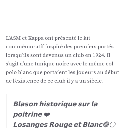
L’ASM et Kappa ont présenté le kit
commémoratif inspiré des premiers portés
lorsqu’ils sont devenus un club en 1924. Il
s’agit d’une tunique noire avec le même col
polo blanc que portaient les joueurs au début
de l’existence de ce club il y a un siècle.
𝗕𝗹𝗮𝘀𝗼𝗻 𝗵𝗶𝘀𝘁𝗼𝗿𝗶𝗾𝘂𝗲 𝘀𝘂𝗿 𝗹𝗮
𝗽𝗼𝗶𝘁𝗿𝗶𝗻𝗲 ❤️
𝗟𝗼𝘀𝗮𝗻𝗴𝗲𝘀 𝗥𝗼𝘂𝗴𝗲 𝗲𝘁 𝗕𝗹𝗮𝗻𝗰🔴⚪️