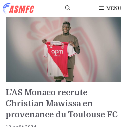
Aller
MENU
au
contenu
L’AS Monaco recrute
Christian Mawissa en
provenance du Toulouse FC