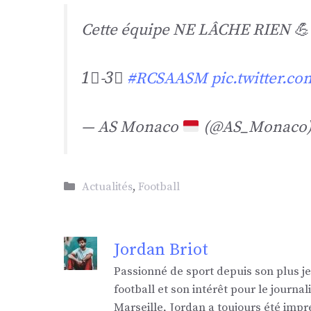
Cette équipe NE LÂCHE RIEN 💪
1⃣-3⃣
#RCSAASM
pic.twitter.
— AS Monaco
(@AS_Monaco
Catégories
Actualités
,
Football
Jordan Briot
Passionné de sport depuis son plus j
football et son intérêt pour le jour
Marseille, Jordan a toujours été impr