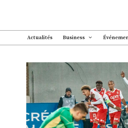
Aller
au
contenu
Actualités
Business
Événemen