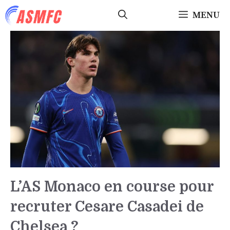
Aller
MENU
au
contenu
L’AS Monaco en course pour
recruter Cesare Casadei de
Chelsea ?