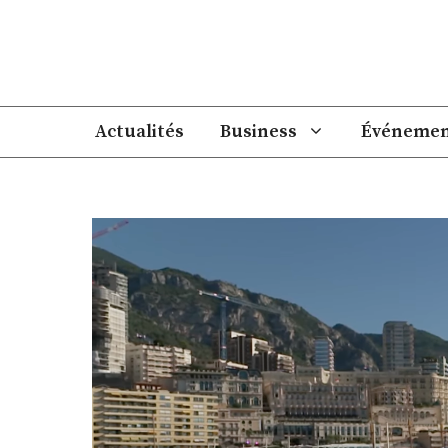
Aller
au
contenu
Actualités
Business
Événemen