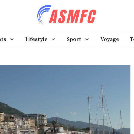
ts
Lifestyle
Sport
Voyage
T