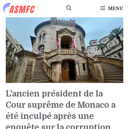
Aller
MENU
au
contenu
L’ancien président de la
Cour suprême de Monaco a
été inculpé après une
enquête sur la corruption