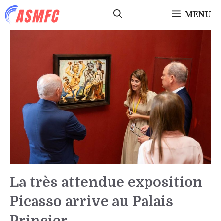
Aller
MENU
au
contenu
La très attendue exposition
Picasso arrive au Palais
Princier