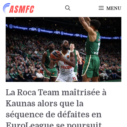
Aller
MENU
au
contenu
La Roca Team maîtrisée à
Kaunas alors que la
séquence de défaites en
EuroLeague se poursuit