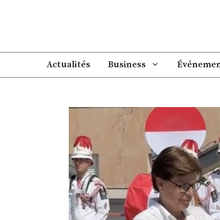
Aller
au
contenu
Actualités
Business
Événemen