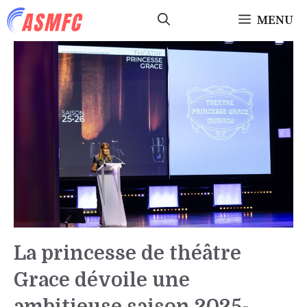
Aller
MENU
au
contenu
La princesse de théâtre
Grace dévoile une
ambitieuse saison 2025-