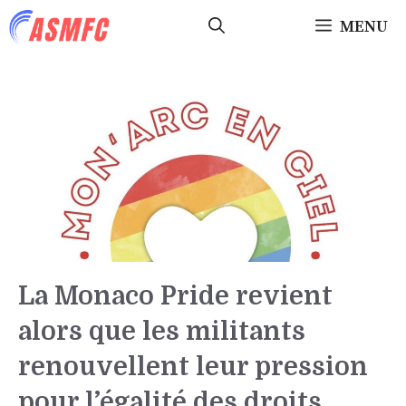
Aller
MENU
au
contenu
La Monaco Pride revient
alors que les militants
renouvellent leur pression
pour l’égalité des droits