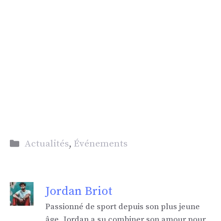
Catégories
Actualités
,
Événements
Jordan Briot
Passionné de sport depuis son plus jeune
âge, Jordan a su combiner son amour pour