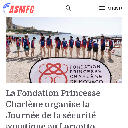
Aller
MENU
au
contenu
La Fondation Princesse
Charlène organise la
Journée de la sécurité
aquatique au Larvotto