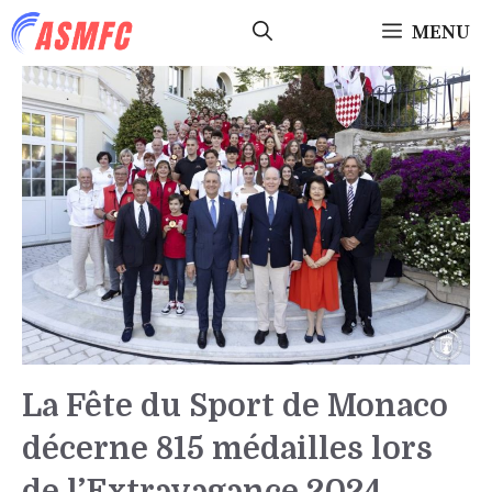
Aller
MENU
au
contenu
La Fête du Sport de Monaco
décerne 815 médailles lors
de l’Extravagance 2024