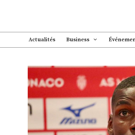
Aller
au
contenu
Actualités
Business
Événemen