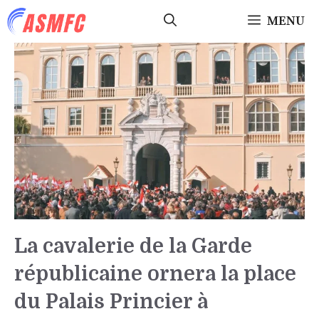
Aller
MENU
au
contenu
La cavalerie de la Garde
républicaine ornera la place
du Palais Princier à