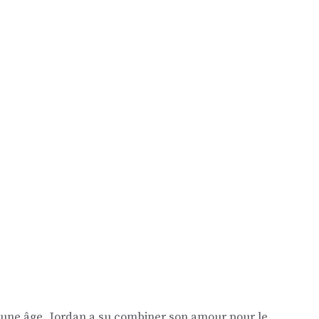
eune âge, Jordan a su combiner son amour pour le