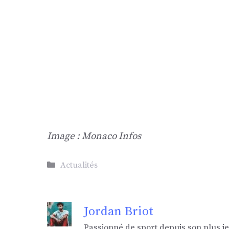
Image : Monaco Infos
Catégories
Actualités
Jordan Briot
Passionné de sport depuis son plus j