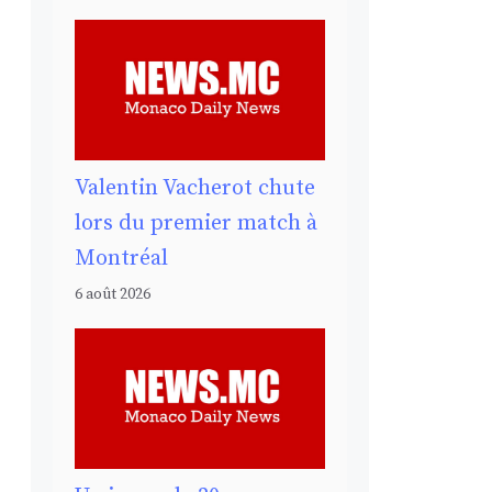
Valentin Vacherot chute
lors du premier match à
Montréal
6 août 2026