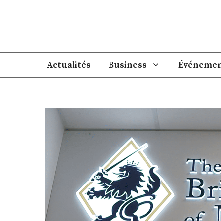
Aller
au
contenu
Actualités
Business
Événemen