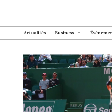
Aller
au
contenu
Actualités
Business
Événemen