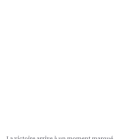
La victoire arrive à un moment marqué,