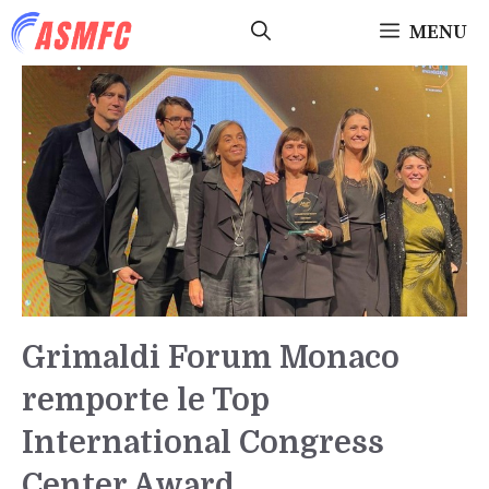
Aller
MENU
au
contenu
Grimaldi Forum Monaco
remporte le Top
International Congress
Center Award