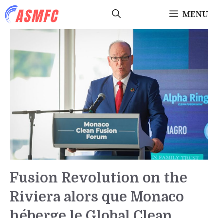
Aller
MENU
au
contenu
Fusion Revolution on the
Riviera alors que Monaco
héberge le Global Clean