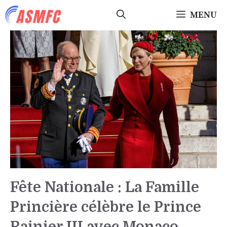
Aller
MENU
au
contenu
Fête Nationale : La Famille
Princière célèbre le Prince
Rainier III avec Monaco