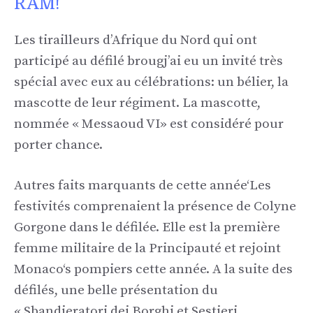
RAM!
Les tirailleurs d’Afrique du Nord qui ont
participé au défilé broug
j’ai eu un invité très
spécial avec eux au
célébrations:
un bélier, la
mascotte de leur régiment. La mascotte,
nommée
«
Messaoud
VI
»
est considéré
pour
porter chance.
Autres faits marquants de cette année
‘
Les
festivités comprenaient la présence de
Colyne
Gorgone
dans le défilé
e. Elle est la première
femme militaire de la Principauté et rejoint
Monaco
‘
s pompiers cette année. A la suite des
défilés, une belle présentation du
«
Sbandieratori dei Borghi et Sestieri