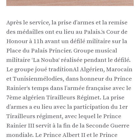
Après le service, la prise d’armes et la remise
des médailles ont eu lieu au Palais.
‘
s Cour de
Honou
r
à 11h avant
un défilé militaire sur la
Place du
Palais
Princier
. Groupe musical
militaire
‘
La
Nouba
‘
réalisée pendant le défilé.
Le
groupe joué
tradition
Al
Algérien, Marocain
et Tunisien
mélodies, dans
honneur
du Prince
Rainier
‘
s temps dans l’armée française avec le
7ème
algérien
Tirailleurs
Régime
t. La prise
d’armes a eu lieu avec la participation du 1er
Tirailleurs
régiment,
avec lequel le Prince
Rainier III servit à la fin de la Seconde Guerre
mondiale. Le Prince Albert II et le Prince