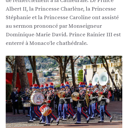
de remerciement à la Cathédrale. Le Prince
Albert II, la Princesse Charlène, la Princesse
Stéphanie et la Princesse Caroline ont assisté
au sermon prononcé par
Monseigneur
Dominique-Marie David
. Prince Rainier III
est
enterré
à Monaco
‘
le chat
hédrale.