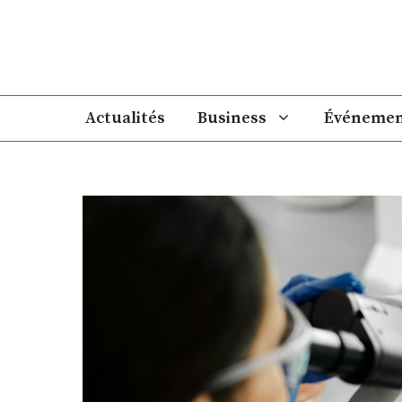
Aller
au
contenu
Actualités
Business
Événemen