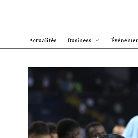
Aller
au
contenu
Actualités
Business
Événemen