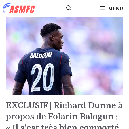
Aller
MENU
au
contenu
EXCLUSIF | Richard Dunne à
propos de Folarin Balogun :
« Il s’est très bien comporté